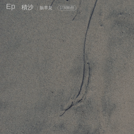
Ep
積沙
賑早見
訂閱動態
|