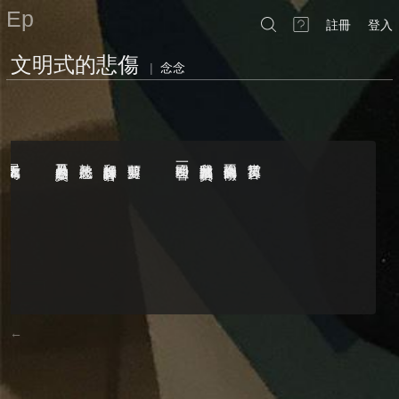
Ep
註冊
登入
文明式的悲傷
|
念念
最近天氣如何
又不越界的默契
熟悉彼此
和設計師保持著
剪剪頭髮
喚回一些理智
我會試圖以消費
找不回來的時候
當笑容掉了
←