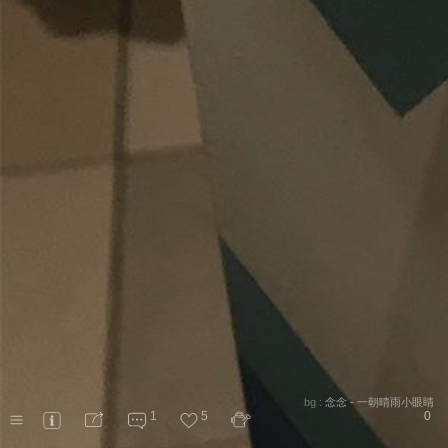
bg :
念念 - 一朝晴雨小眼睛
1
5
0