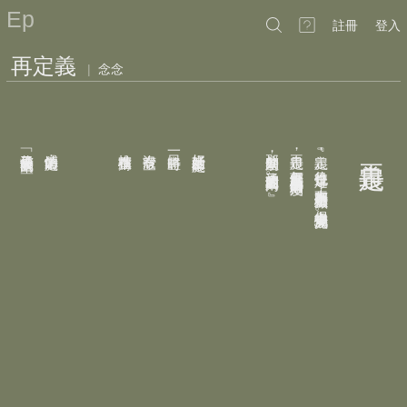
Ep
註冊
登入
再定義
|
念念
看見了你的缺乏﹂
﹁你看見了我的渴望﹂
感情的定義：
堆積在牆角
沒有空殼
一日將盡時
好好生活的定義：
那公釐的差別
再定義
﹃定義
再定義
，
，
，
每個人都可以重新感受自己的情緒刻度
往往也是定奪
決定了我們的與眾不同
。
。
，
大家都不想被貼上標籤
，
但心中總是充滿成見
。