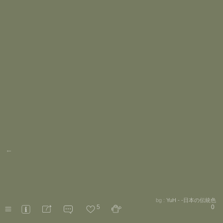
←
bg :
YuH - -日本の伝統色
5
0