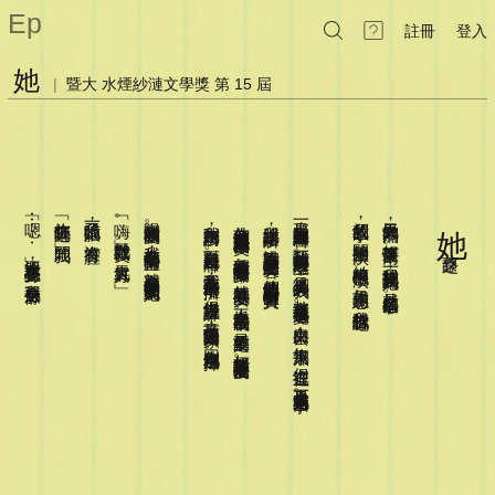
Ep
註冊
登入
她
|
暨大 水煙紗漣文學獎 第 15 屆
在等我先生來載我
﹁嗯⋯⋯﹂汗水讓衣服黏在身上
﹁妳住附近嗎
我瞄了她一眼
﹁嗨
陽光刺痛我的雙眼
那是一家生意興隆的婦產科
我們的故事
天氣異常悶熱
她
蔡之靜
。
我走到診所門口
為什麼他們可以露出如此幸福的微笑
我緩緩走出診所
，
？
，
，
。
，
，
，
，
？
﹂她對我微笑
開始的很平淡
﹂她問我
沒有答腔
好像快要下雨了
。
我坐在公車站旁的長椅上
這附近上班
。
。
，
對面就是公車站牌
沿路看到許多父母心滿意足的笑容
離我住的公寓有一段距離
。
。
，
。
怎麼能確定孩子會平安降臨
。
。
﹁天氣真好
結束的也很平淡
，
？
。
我記得第一次見到她
﹂她說
。
就在這樣不舒服的悶熱中初次見到她
。
我非常不喜歡公車的擁擠
，
總是孤身一人的我
他們興奮的談論著即將出生的寶寶
，
，
我全身不舒服
就算真的能平安
。
。
如果你想聽
，
。
就是在這樣的日子
，
。
但沒錢搭計程車
其實也挺享受這種感覺
，
也不一定會幸福的成長
。
我就告訴你吧
。
！
又不想頂著豔陽走回家
自由來去
，
，
最重要的是
，
無拘無束
因此也別無選擇
。
。
如何能保證孩子是被愛的
。
但在這裡
，
孤身一人就完全是另一回事了
。