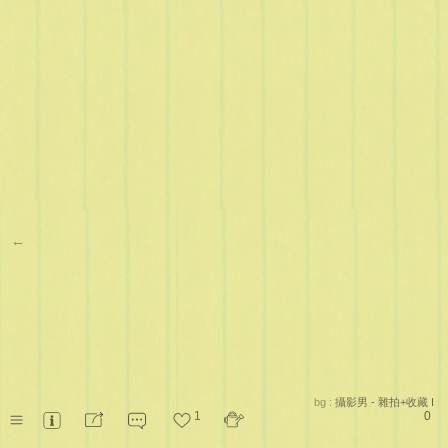
←
bg :
攝影男 - 雜拍+收藏 I
1
0