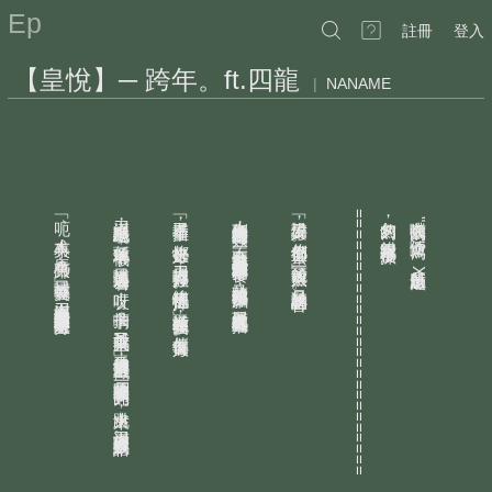
Ep
註冊
登入
【皇悅】─ 跨年。ft.四龍
|
NANAME
先別玩了
﹁呃
漠刀絕塵默默地出現
﹁在播了在播了
率先坐到沙發上的是嘯日猋
﹁設備架好了
=========================
匆匆寫的
在噗浪寫的
，
，
，
，
，
"
，
人有失手
隨便寫寫
錯字跟冗字都沒抓
臉比你的手還要黑了
你們都坐過去
都快去坐好
低頭玩著手機
"
，
不安分地一會兒看手機一會兒對鏡外的人招手要零食
。
，
。
，
馬有失蹄
？
天刀把嘯日猋拉好
﹂鏡頭前空無一人
，
嘯日猋又湊過去看：﹁哎呀
飲黃龍拉住嘯日猋
所以是無題
，
，
，
XD
﹂嘯日猋乾笑著
又跑掉鏡頭前探頭探腦
，
線都快他扯掉了
只聽見說話的聲音
，
！
搶刀無極手中的巧克力脆果
。
。
在漠刀絕塵發火之前趕緊換到醉飲黃龍旁邊坐
。
質疑現在真的在直播嗎
抽卡啊
﹂極道站在鏡頭後面
？
？
。
，
我最白了我來
！
催促著每個人
。
﹂手一伸就往漠刀螢幕上戳
，
一陣動畫後一張閃亮亮的
R
卡跳出來
，
漠刀望著嘯日猋沉默不語
。