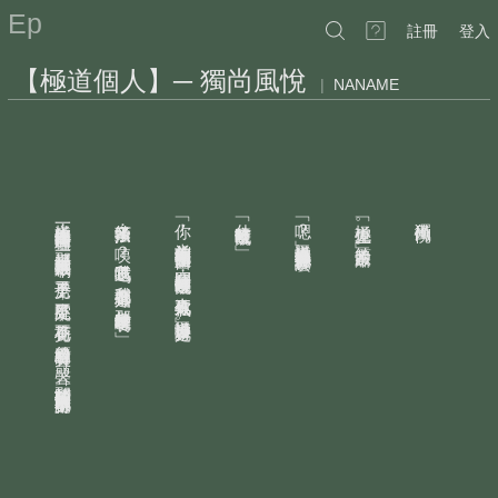
Ep
註冊
登入
【極道個人】─ 獨尚風悅
|
NANAME
月光照在極道先生身上
極道先生一路走回嘯龍居舊址
笨帝搔搔頭：﹁咦
﹁你
﹁什麼時候吃晚飯
﹁嗯
﹁極道先生
獨尚風悅
！
？
。
？
，
，
半刻前你才吃完兩個雞腿便當
﹂極道先生轉過身聽聽他要說什麼
﹂笨帝一臉嚴肅
？
。
下一道長影映在地上
那裡已經一片荒蕪半根草不剩；房子不見了
！
。
，
我吃過了嗎
？
還問我什麼時候吃晚飯
在手上拍了兩下：﹁哎
，
，
我怎麼都不知道
？
真真被你氣死
庭院不見了
！
，
，
那什麼時候吃早餐啊
？
﹂極道轉過身就走
梅花不見了
要求整潔明亮的家園
。
，
，
曾經有過的笑聲
的連隻螞蟻都見不到
。
哭聲
那些打鬥砍殺留下來的痕跡都不見了
。