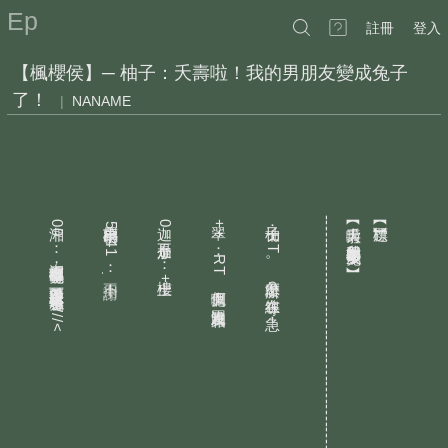
Ep
註冊
登入
【楓櫻侯】─ 柚子：夭壽啦！我的男朋友變成兔子
了！
|
NANAME
的喉不唸蔔：嗯
湘
萬用密碼
迦
翠
柚子：RT
------------------------------------------
︻夭壽啦
︻標題︼
！
00：湘靈也很喜歡兔子喔
0
++：RT
5141：
不是加
我的男朋友變成兔子了
，
​０​：樓上
！
給他吃點蘿蔔
。
。
，
怎麼辦
？
不用謝
說真的蘿蔔
！
+1
希望可以跟楔子大大一起養兔子
。
個鬼啊
！
在線等
>/////<
，
沒圖沒真相
。
！