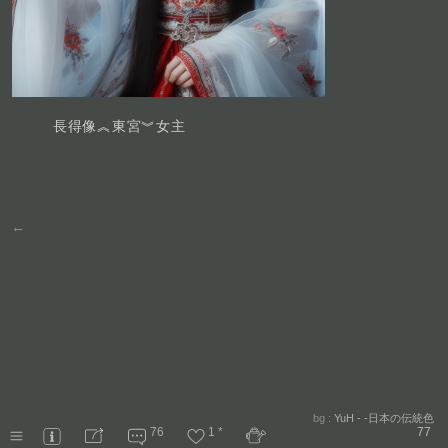
長得像︽東宮︾女主
←
bg :
YuH - -日本の伝統色
76
1
*
77