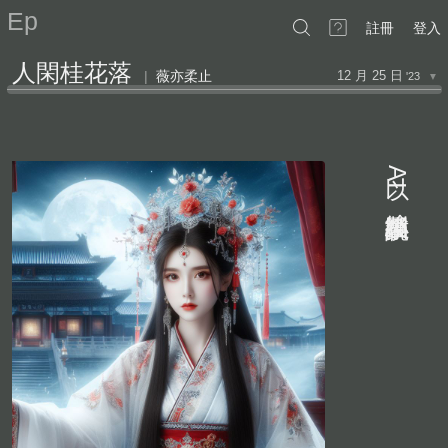
Ep
註冊
登入
人閑桂花落
|
薇亦柔止
12 月 25 日
'23
▼
AI
繪製小説插圖