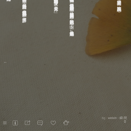
，
，
含情脈脈地灑在她這一身紫藤色的綢緞上
便抖落一身粉紅的雪
，
望美人兮天一方
這一刻她永誌不忘
，
。
。
像是輕輕甩掉了心頭上的人影
她掬起這一襲籠聚月光的亮紗
，
，
釋懷了許多
。
擁住對他的思念
，
！
﹃他﹄依然牽掛著她
。
←
bg :
weixin - 瞬‧間
0