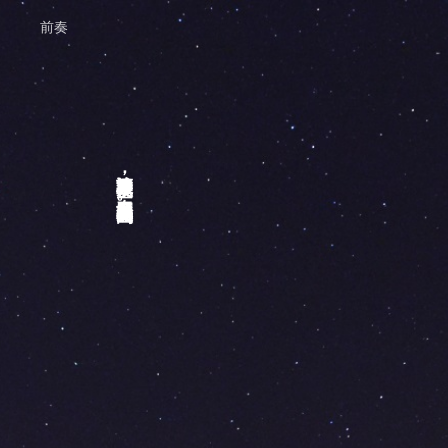
前奏
讓繁星照亮夜空，奏出屬於黑夜的奏鳴曲。