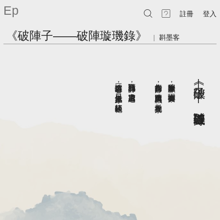
Ep
註冊
登入
《破陣子——破陣璇璣錄》
|
斟墨客
三請寬容懷若谷
戰討西涼元帥
年少有為當拜帥
穆寨降龍木獻
︽破陣子——破陣璇璣錄︾
，
，
，
，
定邊萬里迢迢
驪山有女英豪
日月無光鏡上茅
凌踏天門萬馬飆
。
。
，
，
碎紅缺胯袍
舉攻挫北寮
。
。