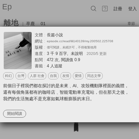
Ep
註冊
登入
離地
|
卒鹿
01
章節
文體
:
長篇小說
網址
:
episode.cc/read/lili140139/my.200502.225708
版權
:
僅可閱讀，未經許可，不得複製他用
那是
但直到一個如巨輪般的低色調天體
那時大家都純真的用真心去讚嘆那樣的美景
那天是流星雨持續的第十五天
自此之外
前個日子裡我們都在探討的是未來﹑
，
H-20
進度
:
3 千 9 百字, 未說明
2020/5
更新
，
，
。
AI
我們別無其他
，
那天的天空不論是白天或入夜
點閱
緩慢地從天空中浮現開始
:
472 次
, 閱讀值 0.9
，
，
之後的已往也就再也沒有了
終於被全部人類看到的一天
攻殼機動隊裡面的義體
書籤
:
4 人追蹤
。
所有的人才突然從那長達兩個禮拜裡的陶醉中清醒
都是如一台車急駛入暴雨的擋風玻璃一樣
。
，
，
，
還有每個角落都有的咖啡店﹑智能電動車充電站
科幻
台灣
人群 社會
自我
友情
愛情
同志文學
白淨的流星是如雨下的不斷流過天幕
連同一個在日常中討論未來
，
，
但在那天之後
，
AI
當時任何社群網站裡的動態都為了那樣絕美的風景而無不被填寫
前個日子裡我們都在探討的是未來﹑AI、攻殼機動隊裡面的義體，
我們的生活無處不是充塞如氣球般膨脹的末日
，
還有每個角落都有的咖啡店﹑智能電動車充電站，但在那天之後，
。
攻殼機動隊裡的異體的夢裡醒來
用相機照下﹑用文字描繪
。
我們的生活無處不是充塞如氣球般膨脹的末日。
，
至今我甚至仍為此留了一個珍藏頁面
，
只是我懷念的已經不是那如畫的美景
開始閱讀
，
而是那時的人還可以有暇時用來記錄生活的純真
。