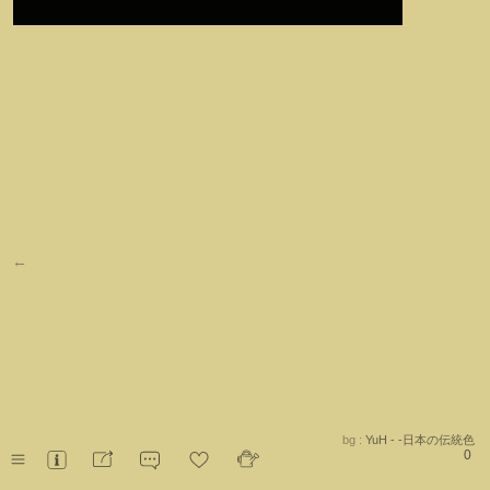
←
bg :
YuH - -日本の伝統色
0