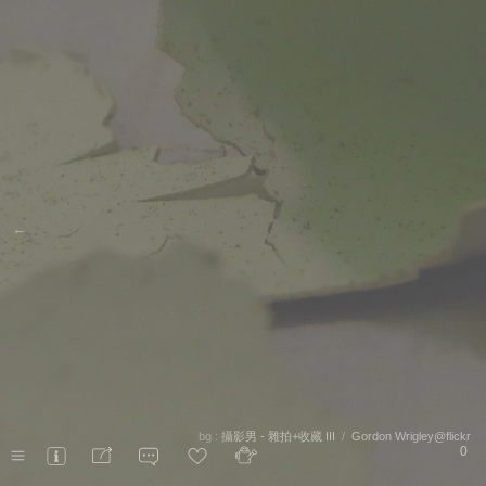
←
bg :
攝影男 - 雜拍+收藏 III
/
Gordon Wrigley@flickr
0