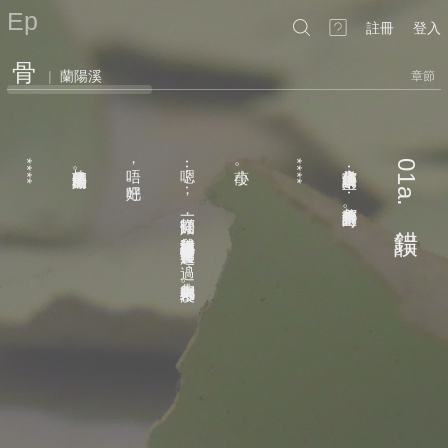
Ep
註冊
登入
骨
|
蘭陽溪
章節
****
故事是這樣開始的
嗯⋯⋯
小葭
****
當你是傳說的主角⋯⋯都市傳說的主角時
01a.
，
。
。
好吧
。
，
。
打從一開始
，
錯誤
我就沒想過兩條平行的軌道會交會在一起
，
去此刻與未來都沒
。