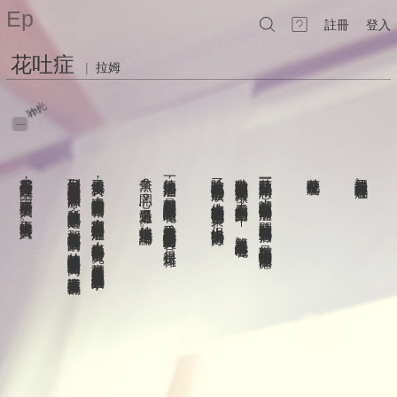
Ep
註冊
登入
花吐症
|
拉姆
聆光
mr
…
…
上會看到他們一起出門
看著鄰居大哥住進醫院
但到目前為止都沒有人可以確切解釋花吐症的由來和始源
他去查了很多資料
無奈
他第一次知道這病症
除了吐花也沒有其他奇怪的併發症狀
吐出什麼品種的花瓣每個人都不太一樣
花吐症是一種一旦開始單戀
花吐症是什麼呢
這個星球每個人都有花吐症
？
？
，
，
，
。
，
，
，
開心
，
？
還去圖書館翻了相關書籍
是看到鄰居大哥講電話講到一半開始吐花
回來時身邊多了一個人
嘴裡就會吐出花朵的奇怪病症
路上碰到那人載著鄰居大哥一起回家
他人接觸被吐出的花瓣也不會傳染
看個人和暗戀的對象——簡單來說就是看心情吐花
，
，
，
所以他其實最想瞭解的是
還是難過
，
？
，
，
，
有人從心理層面去解釋這種病症
之後兩人時常出雙入對
開始吐花以後壽命只剩下三個月
臉上是摻雜多種他說不上是什麼情緒的笑容
他無法很肯定地下結論
。
但也沒有根治的方法
，
那些花瓣到底是從哪邊長出來的
乎都是有說有笑
，
。
。
，
，
也有人從科學的角度去研究
。
只有放下戀情或兩情相悅才能痊癒
，
很是複雜
到他們在見面和離別時的吻
吐的時候是從喉嚨開始還是在嘴巴內
。
。
，
當然更多的是滿滿或浪漫或黑暗的傳說與故事
他想
這樣難道不會不舒服嗎
。
？
應該是在一起了
。