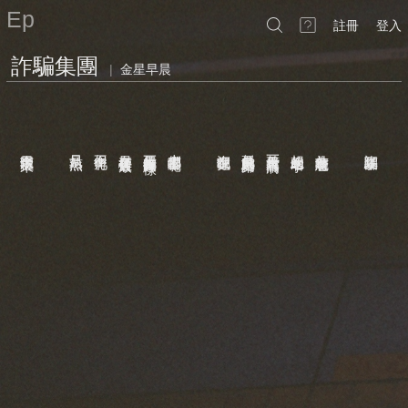
Ep
註冊
登入
詐騙集團
|
金星早晨
只有我出門
今天鐵門拉下來了
只是煎熟
但不孵化
在早餐店裡破殼
每天的蛋都像昨天一樣
人們都去哪了呢
沒在倒數吧
低飛的鳥只是歸巢
整片天空只有一滴雨
想起傘的名字
為什麼著急呢
詐騙集團／