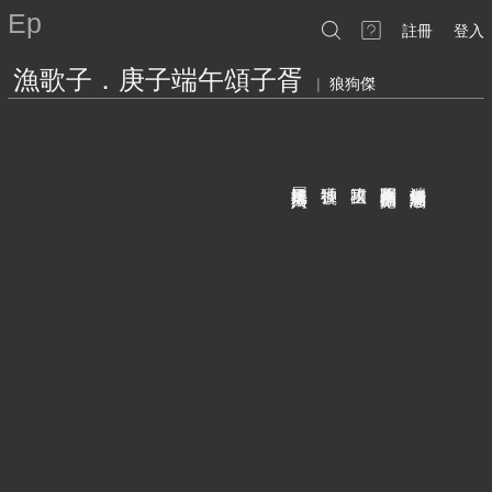
Ep
註冊
登入
漁歌子．庚子端午頌子胥
|
狼狗傑
屢把奴民捲入濤
獲神號
攻祖國
將軍剛烈把顱拋
端午錢塘滿怒潮