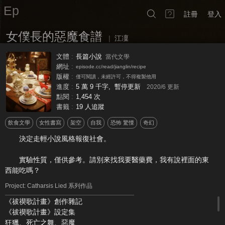
Ep
註冊
登入
女僕長的惡魔食譜
|
江凜
煉獄十三號街，大宅廚房
章節
文體
:
長篇小說
當代文學
網址
:
episode.cc/read/jianglin/recipe
版權
:
僅可閱讀，未經許可，不得複製他用
進度
:
5 萬 9 千字, 暫停更新
2020/6
更新
安
hack
點閱
:
1,454 次
書籤
:
19 人追蹤
惡魔
，
女僕長的
客倌
，
飲食文學
女性書寫
架空
自我
恐怖 驚慄
奇幻
作者我給占領了
。
決定走輕小說風格報復社會。
開始閱讀前
，
位說明
。
食譜
實驗性質，僅供參考。請別來找我要醫藥費，我有說裡面的東
西能吃嗎？
Project: Catharsis Lied 系列作品
《祓禊歌計畫》創作雜記
● 江凜 著
《祓禊歌計畫》設定集
狂獵、死亡之舞、惡魔