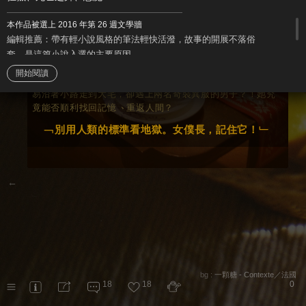
變成歌聲的少年
Satyrion
本作品被選上 2016 年第 26 週文學牆
黑天鵝皇后
編輯推薦：帶有輕小說風格的筆法輕快活潑，故事的開展不落俗
要訂契約
？
可以啊
，
祓禊歌正傳
套，是這篇小說入選的主要原因。
妳死後來我這工作就行了
，
正好缺個女僕長
。
Foehn
開始閱讀
一睜眼就發現被遺棄荒野
，
更糟的是連名字也忘了
！
好不容
黑暗、咒語、塵土飛揚、蜥蜴
易沿著小路走到大宅
，
卻遇上兩名奇裝異服的男子
？
！
她究
【天河社區】活動小說集錦
竟能否順利找回記憶
重返人間
？
Your Grace, Times Have Changed
我的筆友忙著拯救世界
﹁別用人類的標準看地獄
。
女僕長
，
記住它
！
﹂
某個鄉野的傳說
謎語、鏡子、鼠王
【瓶中信】陳舊的十二月
←
聖災
我在馬納拉划貢多拉
とあるヰをかるキツネのモノ語り
睡傻
タビガタリ
Sie Ist Fort, Weit Fort ...
The ▆▆▆▆▆ in the House
bg :
一顆糖 - Contexte／法國
【聖誕約會大作戰】翻牌不成對
18
18
0
歡迎光臨荒地城堡