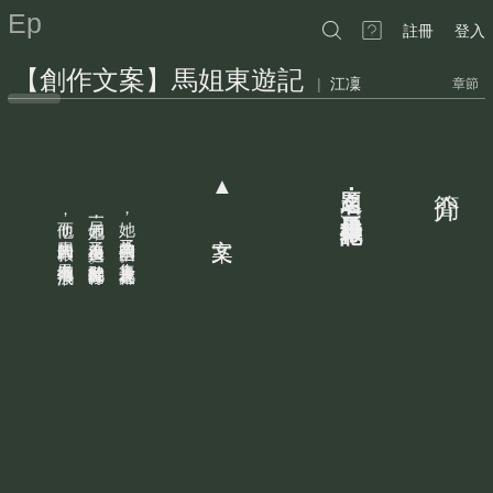
Ep
註冊
登入
【創作文案】馬姐東遊記
|
江凜
章節
—三個化外之民
而他
另一個她
她
▲ 文案
題名：馬且︵姐︶東行記
簡介
，
，
，
為了教宗的回信
失去回歸的根
為了復興巫道
，
，
，
，
在異地徘徊流浪
隻身一人遠赴大都
於亂世展開修行
。
。
。
在中原攜手並進
？