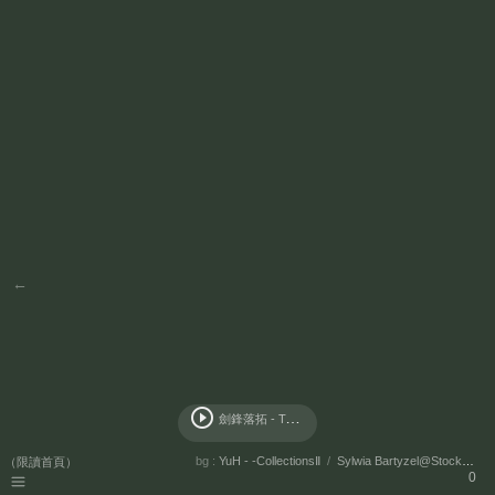
←
play_circle_outline
劍
鋒落拓 - Tacke竹桑
bg :
YuH - -CollectionsⅡ
/
Sylwia Bartyzel@StockSnap.io
（限讀首頁）
0