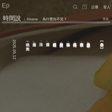
Ep
註冊
登入
時間說
|
Irisana
為什麼你不笑？
章節
姿︻為什麼你不笑
2025.05.12
一將功成
屍山血海
輿論
撞針引爆
殘酷自覘孔凝視
羞辱的準星指向反抗
以玩笑鎔鑄子彈
堆疊傳統為掩體
將性別變成戰爭
暴力的本質是權力的爭奪
︻為什麼你不笑
，
，
。
。
，
，
，
，
？
，
？
。
萬骨哭
。