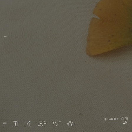
←
bg :
weixin - 瞬‧間
1
*
15