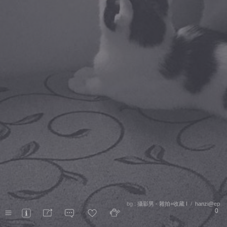
bg :
攝影男 - 雜拍+收藏 I
/
hanzi@ep
0