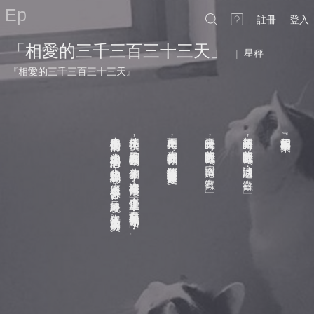
Ep
註冊
登入
「相愛的三千三百三十三天」
|
星秤
『相愛的三千三百三十三天』
也曾期待長久的愛情；也曾渴望深刻的戀情；也曾想體驗刻骨銘心
相伴三千天後
相處三百天時
交往三十天時
相遇第三天時
﹃相愛的三千三百三十三天﹄
，
，
，
，
你又再次問我喜歡你嗎
你再問我喜歡你嗎
你問我喜歡你嗎
你問我喜歡你嗎
？
？
？
？
回應道：﹁喜歡
淡淡回道：﹁喜歡
深情告訴你這不僅僅是喜歡而是愛
牽著你的手
，
，
。
！
。
這次我沒有任何回應
經歷過了太多分分合合
，
，
這不僅僅是愛
，
最終才發現
，
而是一種無可取代的陪伴⋯⋯
生活平平淡淡才是最初的美好
。
。