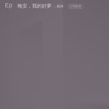
Ep
晚安，我的好夢
雨停
訂閱動態
|