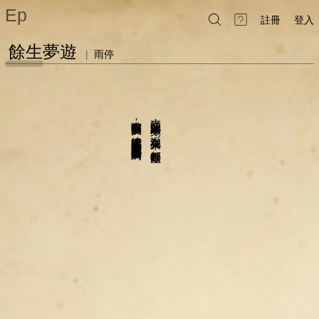
Ep
註冊
登入
餘生夢遊
|
雨停
唯有虛實交錯的夢
從此刻開始的每一刻
，
，
才能把過去現在未來曾發生未發生的一切都留在同一個瞬間
現在和未來
，
。
都叫做餘生
。