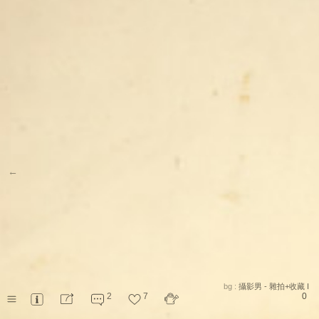
←
bg :
攝影男 - 雜拍+收藏 I
2
7
0