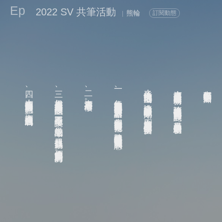
Ep
2022 SV 共筆活動
熊輪
訂閱動態
|
必尋找穿藍色制服的服務員。
四、本酒店的制服為海洋般的藍色，本酒店沒有紅色的制服。
三、如果有任何人談起三十二層樓的設施，請不要跟他交談，並馬上離開，尋找服務員協助，他們會帶您回到您的房間。
二、本酒店只有三十層樓。
一、每位旅客在入住的時候都會收到一個口袋型門房通話器，每個房間內都備有專用充電器，請務必確保呼叫器隨時都是電源充足的狀態。
為了能快樂的地度過假期，請一定務必詳讀並遵守以下的守則，否則本酒店將無法確保您的愉快與安全。
本酒店提供超五星級的最高級服務，諸位旅客可以盡情使用酒店的各種設施，享受最尊榮的住宿體驗！
東京都帆船酒店住宿須知：