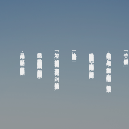
我馬上坐起身來，只見那票券上印著的，確實是那如船帆般圓弧狀的美麗建築。
帆船樂園？難道是新開張的那個模仿帆船酒店造型的水上樂園嗎！我這個兩光的室友這次倒是幹的不錯嘛！
「妳看妳看！」我的威脅顯然對這傢伙完全不起作用，她將兩張票在我眼前晃了一晃，「鏘鏘！高雄帆船樂園的入場券！」
「妳的小褲褲要被我看見囉。」
但曉筑顯然沒有理解到我無言的沉默所代表的意義，她快步地跑到我身邊蹲了下來，身下的百褶裙晃啊晃的。
今天的太陽特別炎熱，加上又是停電的日子，我癱軟在地板上，實在無心聽我這個吵鬧的室友—–曉筑又拿了什麼東西回來。
「美華，你看看我抽到什麼了？」