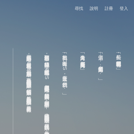
尋找
說明
註冊
登入
正當我們爭論之時，另一個船員上來甲板報告，似是前方看到一個小島，島上還能看得見一棟如帆船酒店般造型的大型建築，我們頓時放鬆下來，船長馬上命令將船開往島上尋求協助，看來目前是得救了。
聽到這的回答，我腦袋一陣發熱，十六世紀的船也沒有
「很抱歉，從昨天
「迷失方向？怎麼可能迷失方向！」
「這個⋯⋯我們迷失方向了⋯⋯」
「船長，我們現在到哪裡了？」
GPS
GPS
失靈之後，我們就⋯⋯」
怎麼他們就不會迷失方向呢？我嚴厲的質問船長，只得到荒謬的答案——這古代的航海技術雖然是每位船員必修的技能，但拜現代科技所賜，長久荒廢的情況下，船上竟然無人還會使用！