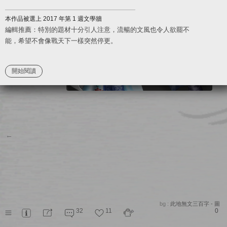
他唯一想做的，就是收看結局。
但結局，卻是大大地出乎意料之外……
本作品被選上 2017 年第 1 週文學牆
如此一來，這是結束？還是開始？
編輯推薦：特別的題材十分引人注意，流暢的文風也令人欲罷不
能，希望不會像戰天下一樣突然停更。
＊＊＊
開始閱讀
樂如安手握寶劍、腳踏輕功，
走出屬於自己的武俠歷程，
身邊相伴的是，那個人。
故事沒有完結，旅途尚未中止。
究竟是武俠小說的情節？
←
還是另一場未知的人生？
Tag：偽武俠、玄幻梗、穿越文、同性愛（清水）
bg :
此地無文三百字 - 圖
32
11
0