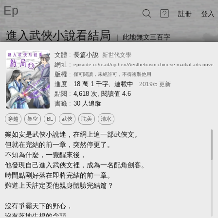
Ep
註冊
登入
進入武俠小說看結局
|
此地無文三百字
簡介
章節
文體
:
長篇小說
新世代文學
網址
:
episode.cc/read/cijchen/Aestheticism.chinese.martial.arts.novel
版權
:
僅可閱讀，未經許可，不得複製他用
進度
:
18 萬 1 千字, 連載中
2019/5
更新
︻自繪封面
點閱
:
4,618 次
, 閱讀值 4.6
書籤
:
30 人追蹤
簡介
，
點圖可放大︼
穿越
架空
BL
武俠
耽美
清水
樂如安是武俠小說迷，在網上追一部武俠文。
但就在完結的前一章，突然停更了。
不知為什麼，一覺醒來後，
他發現自己進入武俠文裡，成為一名配角劍客。
時間點剛好落在即將完結的前一章。
難道上天註定要他親身體驗完結篇？
沒有爭霸天下的野心，
沒有落地生根的念頭，