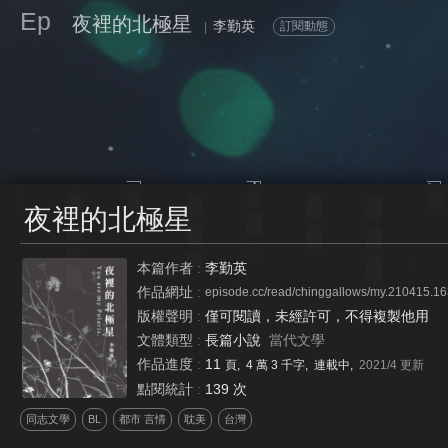
Ep
夜裡的北極星
李勤英
訂閱動態
|
「一杯熱的卡布奇諾。」
「我可以直接點嗎？」
「這是菜單，如果要點餐的話舉手就可以了，謝謝。」
「那這邊請喔。」
原本已經轉身的陳聖硯，馬上轉過來說：「可以啊。」從口袋拿出了點餐用的手機。
店員傾身靠近吳元青解說著，他趁這時候瞄了一眼名牌，名叫「陳聖硯」。
店員幫他安排了在角落的座位，這正是吳元青最喜歡的位置。
店員有禮貌地伸出右手指引著吳元青，看起來雖然是大學生的感覺，卻像在職場打滾多年般地訓練有素。
夜裡的北極星
本篇作者
:
李勤英
作品網址
:
episode.cc/read/chinggallows/my.210415.1
版權聲明
:
僅可閱讀，未經許可，不得複製他用
文體類型
:
長篇小說
當代文學
作品進度
:
11
頁, 4 萬 3 千字, 連載中,
2021/4
更新
點閱統計
:
139 次
同志文學
BL
都市 言情
耽美
台灣