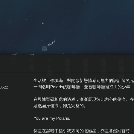
wu.tw
…
「對。」
「一位嗎？」可愛的店員走出櫃檯招呼自己。
啊，好可愛。吳元青在內心稱讚了一下，但臉上還是維持和平常一樣的面攤狀態。
櫃台後方的店員聽見鈴鐺聲後抬頭，看見他後馬上露出清爽的笑容。那是個五官清秀，看起來大約二十出頭的男孩。
開門後馬上撲鼻而來的是非常清爽的咖啡香，並伴隨著輕快的英文歌曲，才剛踏入店裡就有種放鬆的感覺。
於是他將濕漉漉的折疊傘放在門旁的傘架上，伸手推開了木門，上方的鈴噹「噹啷」了一聲，發出了清脆的聲響。
他看了一眼手表，距離下班時間還剩半小時而已，遇到這種狀況時吳元青的公司通常會讓他們直接下班。
生活被工作填滿，對開啟新戀情感到無力的設計師吳元
一間名叫Polaris的咖啡廳，並被咖啡廳裡打工的少年
63522
在與陳聖硯相處的過程，漸漸展現彼此內心的傷痛。在
縱然滿身傷痕，卻是完整的。
You are my Polaris.
你是在黑暗中指引我方向的北極星，亦是暮然回首時，