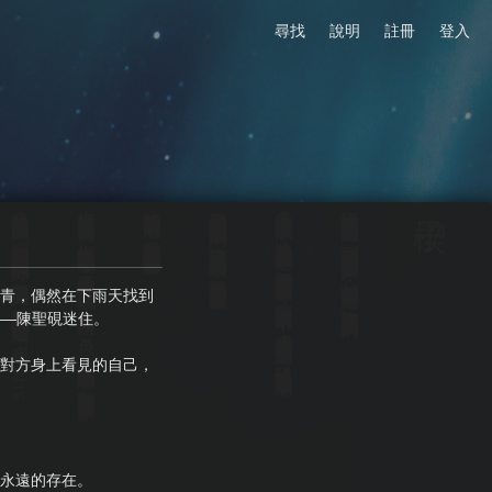
尋找
說明
註冊
登入
楔子
吳元青抬頭尋找店的招牌，現在的文青咖啡店招牌總是安裝在很不明顯的地方，每次都要找很久。但這間店的招牌非常顯眼的高掛在屋簷下，店名叫
好幾次來這附近和老客戶會面，但從來沒發現這間咖啡廳。店外面的木樑和木門上都漆上普魯士藍的底色，上面用藍色、黃色、紅色等等不同顏色的小圓點點綴著，整間店遠看像個美麗的星空。
將手帕收回口袋的時候，吳元青轉頭發現自己站在一間咖啡廳前。
他拿出口袋裡的手帕擦拭西裝上的水滴，就算已經結束和客戶的會談了，他還是希望自己看起來很體面。
吳元青小跑步到屋簷底下，將手上的黑色折疊傘收起，彎下腰拍掉在西裝褲上的水珠。在這種突如其來的大雨中，撐著小小的折疊傘似乎沒什麼作用，除了頭部以外全被噴滿了水珠。
已經連續好幾天下著午後雷陣雨，一到下午烏雲們像是接受到命令的士兵般，一起朝著都市的上空前進，帶來讓人措手不及的大雨。
青，偶然在下雨天找到
——陳聖硯迷住。
Polaris。
對方身上看見的自己，
永遠的存在。