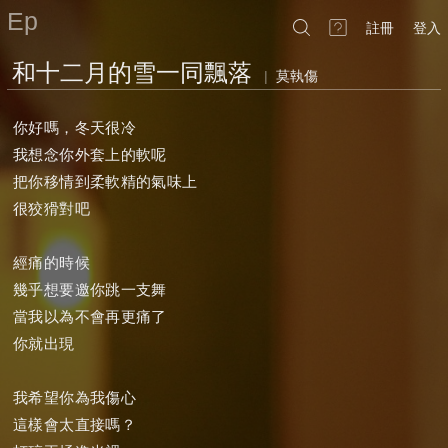
Ep
註冊
登入
和十二月的雪一同飄落
|
莫執傷
你好嗎，冬天很冷
我想念你外套上的軟呢
把你移情到柔軟精的氣味上
很狡猾對吧
經痛的時候
幾乎想要邀你跳一支舞
當我以為不會再更痛了
你就出現
我希望你為我傷心
這樣會太直接嗎？