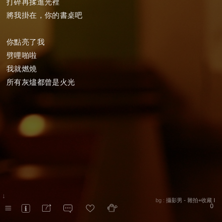
打碎再揉進光裡
將我掛在，你的書桌吧
你點亮了我
劈哩啪啦
我就燃燒
所有灰燼都曾是火光
↓
bg :
攝影男 - 雜拍+收藏 I
0