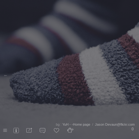
←
bg :
YuH - -Home page
/
Jason Devaun@flickr.com
0