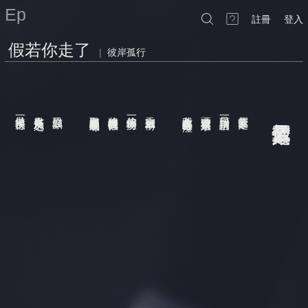
Ep
註冊
登入
假若你走了
|
彼岸孤行
做最後一次送行
在你目光所及之地
強忍淚顏
汲取那稍縱即逝的氣味
將你埋進我的懷裡
給你一個擁吻
乘上末班列車前
我會趴在桌上暗自啜泣
上頭寫著珍重永遠
只留下一封訣別信
假若某天你走了
假若某天你走了