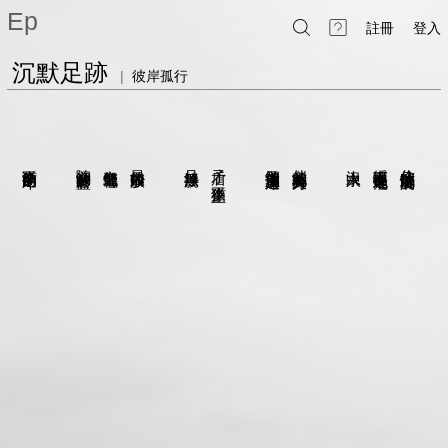
Ep
註冊
登入
沉默足跡
|
彼岸孤行
在離去之後
猶豫不前的足印
隨潮汐歸於碧藍
毫無聲響地
最後如白沙般
且無法掙脫
矛盾
卻又渴望重返岸邊
倘若就此葬身大海
沒入水中
緩慢而毫不遲疑地
你的足跡恍若渦旋
猶豫不止