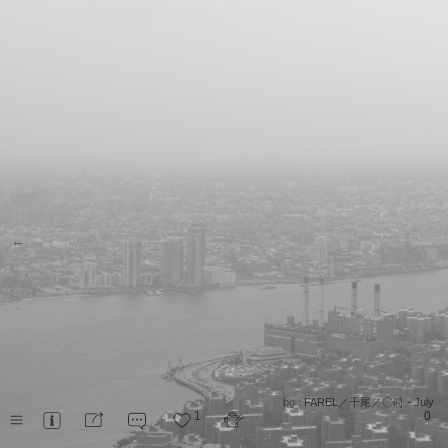
←
bg :
FAREL／千尾／〇時 - July
1
0