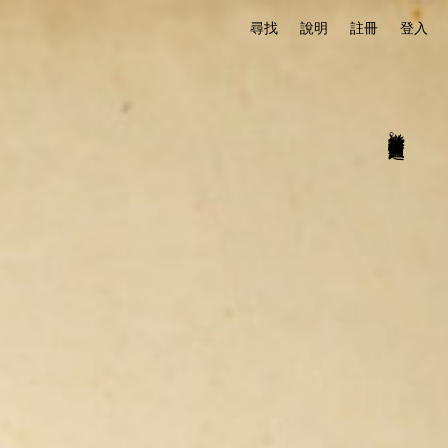
尋找
說明
註冊
登入
送給所有於苦痛中輪迴之人。