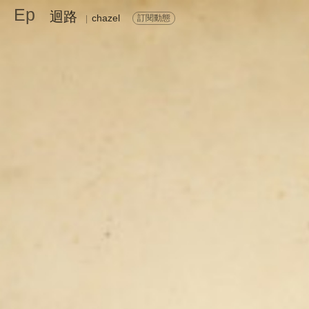
Ep
迴路
chazel
訂閱動態
|