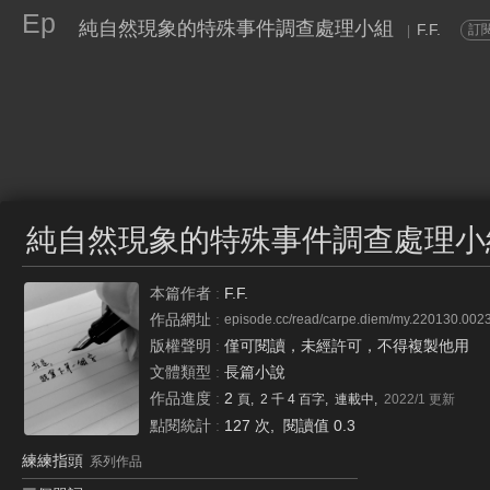
Ep
純自然現象的特殊事件調查處理小組
F.F.
訂
|
純自然現象的特殊事件調查處理小
本篇作者
:
F.F.
作品網址
:
episode.cc/read/carpe.diem/my.220130.002
版權聲明
:
僅可閱讀，未經許可，不得複製他用
文體類型
:
長篇小說
作品進度
:
2
頁, 2 千 4 百字, 連載中,
2022/1
更新
點閱統計
:
127 次
, 閱讀值 0.3
練練指頭
系列作品