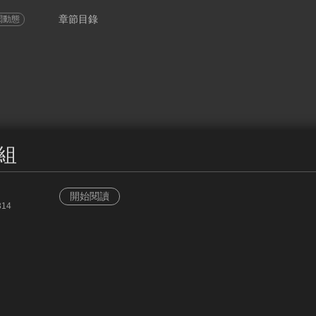
章節目錄
閱動態
組
開始閱讀
314