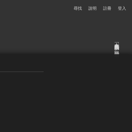
尋找
說明
註冊
登入
本文為接續「活動－十日談」延伸的故事。