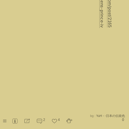
bg :
YuH - -日本の伝統色
2
4
0