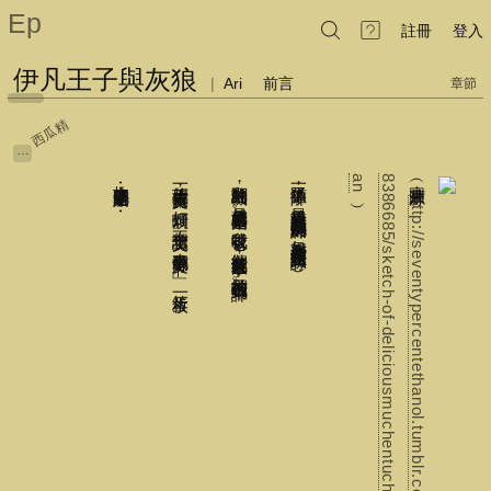
Ep
註冊
登入
伊凡王子與灰狼
|
Ari
前言
章節
西瓜精
…
故事就這麼開始了⋯⋯
望著一大片英文覺得
翻譯的動機
猶豫了一陣子
n
8
a
︵圖片來源：
，
，
，
就是您所見的這張圖
h
t
t
p
:
/
/
s
e
v
e
n
t
y
p
e
r
c
e
n
t
e
t
h
a
n
o
l
.
t
u
m
b
l
r
.
c
o
m
/
p
o
s
t
/
2
1
6
5
3
8
6
6
8
5
/
s
k
e
t
c
h
-
o
f
-
d
e
l
i
c
i
o
u
s
m
u
c
h
e
n
t
u
c
h
e
n
s
-
p
r
i
n
c
e
-
i
v
最後還是決定放上這篇我很久以前的翻譯
﹁好煩啊
，
。
。
不想讀英文
我被它吸引
。
，
︵如果有些文句看起來很生硬請見諒
來翻成中文好了
欲探究其背後的故事
。
！
，
﹂︵←笨蛋一枚
卻又苦苦找尋不到中譯
。