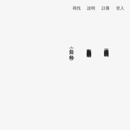
尋找
說明
註冊
登入
每一分，每一秒。
而金魚就溺死在這樣巨大的悲傷中。
這個城市是一個巨大的玻璃缸，