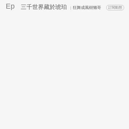
Ep
三千世界藏於琥珀
狂舞成風樹懶哥
訂閱動態
|