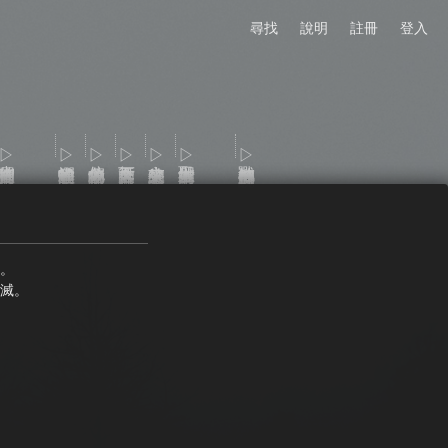
尋找
說明
註冊
登入
幽靈的指揮官
▷蟬螳雀的眼睛
▷偏色瞳的秘密
▷舞台下的序幕
▷交火線的棄子
▷聖母街的車賽
▷戰神披靡的傳說
。
滅。