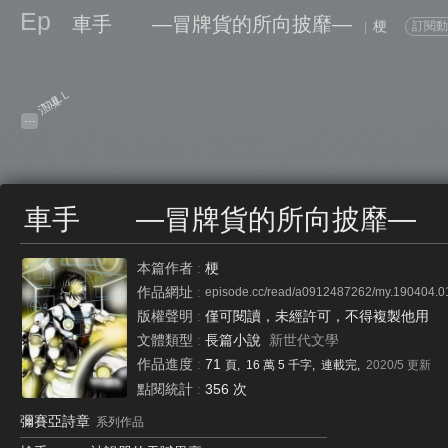
Ep
車手 —冒牌貨的所向披靡—
梗
訂閱
|
.NuLL
江凜
…
…
車手 —冒牌貨的所向披靡—
本篇作者
:
梗
作品網址
:
episode.cc/read/a0912487262/my.190404.
版權聲明
:
僅可閱讀，未經許可，不得複製他用
文體類型
:
長篇小說
新世代文學
作品進度
:
71
頁, 16 萬 5 千字, 連載完,
2020/5
更新
點閱統計
:
356 次
彌賽亞詩章
系列作品