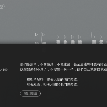
動態
▷ 後記
▷ 彌賽亞詩章，冒牌貨的所向披靡
▷扒手裡的底牌
▷王與王的交鋒
▷神眼下的盲點
▷地獄的指揮官
▷艾利斯的心臟
▷伊甸園的王者
▷
他們是黑幫，不會做菜，不會建築，甚至連通馬桶也有障礙
奴隸如果都不見了，不需要一兵一卒，他們自己就會自我毀
014100
在街角發抖，瞪著天空的他們知道。
端著紅酒，咬著牙關的他們也知道。
開始閱讀