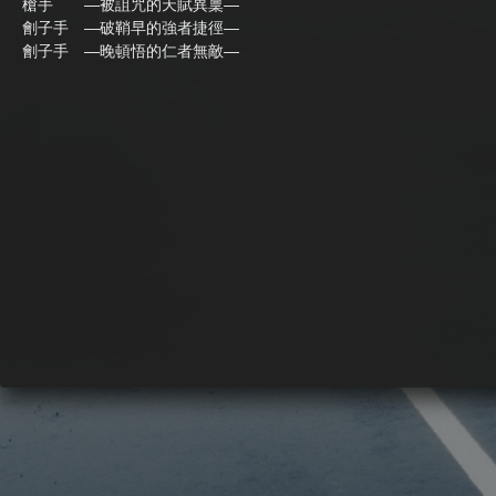
槍手 —被詛咒的天賦異稟—
劊子手 —破鞘早的強者捷徑—
劊子手 —晚頓悟的仁者無敵—