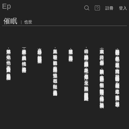
Ep
註冊
登入
催眠
|
也世
他知道她要來
一生總要試煉什麼
可是她只是靜靜坐著
所以她又來
後來她還是被落下了
愛的時候
大家圍成一圈
她坐在舞臺最邊邊的位置
，
，
，
，
，
，
，
，
她讓他穿過她的身體
靜靜的看著他
他不怕她來
參與討論
他就是她的試煉
按照他的指示用他發下的筆在紙上寫答案
至今她還不明白為什麼
，
，
，
一身黑色厚毛呢外套
，
，
。
，
。
每個人都是衝著
他不怕她
附和他的節奏
用他的溫度縫合她夢的冰原
，
他絕情後
，
，
裡面是套頭黑毛衣
12
，
，
他不會去害怕面對一個愛過的人
想要在散播他壞話之後
她在玻璃草原等待救贖
最終是融化了
，
室內冷氣沒打開
，
。
點鐘方向的男子來的
，
，
，
恨他徹底點
他只是不願意她充滿疑惑的臉
本來他們就是一片汪洋
，
只頭頂的電風扇啪啪嚓的旋轉著
他坐在眾人可以朝拜的位置
，
。
。
，
朝他丟石頭
，
深不見底
，
別人都只穿短袖或薄長袖
個性熱烈卻怕生
，
對他吐唾沫
，
，
一起陷入黑的盡頭
，
此刻激情隔夜又可以突然冷淡
立春已經過了
這也是在夢裡她曾做過的
，
。
。
好像要證明不依賴眼睛也可以憑其他部分辨識彼此
有陽光時已是夏天
他是兩種極端的過渡
，
。
，
只她一個人還在過冬
她對他也是又愛又恨
。
。