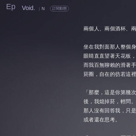
Ep
Void.
N
訂閱動態
|
兩個人、兩個酒杯、
坐在我對面那人整個
眼睛直直望著天花板
而我百無聊賴的滑著
菸圈，自在的彷若這
「那麼，這是你第幾
後，我熄掉菸，輕問
那人沒有回答我，只
或者還在思考。