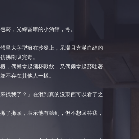
兩包菸，光線昏暗的小酒館，冬。
身體呈大字型癱在沙發上，呆滯且充滿血絲的
，彷彿剛吸完毒。
手機，偶爾拿起酒杯啜飲，又偶爾拿起菸吐著
裡並不存在其他人一樣。
次來找我了？」在滑到真的沒東西可以看了之
。
是撇了撇頭，表示他有聽到，但不想回答我，