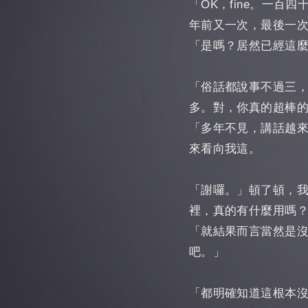
「OK，fine。一
年前又一次，最後一
「是嗎？居然已經這
「俗話都說事不過三
多。對，你真的超棒
「多年不見，講話越
來看向我這。
「謝囉。」頓了頓，
裡，真的有什麼用嗎
「就結果而言當然是
吧。」
「都明確知道這根本