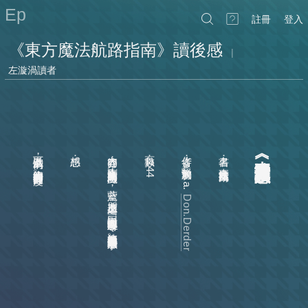
Ep
註冊
登入
《東方魔法航路指南》讀後感
|
左漩渦讀者
奇妙的作品
以下涉及劇情
感想：
內容簡介：剛畢業的菜鳥魔法師──藍鳶
頁數：244
作者：豎旗海豹︵a.k.a.
書名：東方魔法航路指南
︽東方魔法航路指南︾讀後感
，
，
奏緊湊
大約等同書背簡介的程度
，
。
展比預想來得快
，
，
度是一般小說的一點五到兩倍
應朋友之邀
Don.Derder
，
，
一同出海討伐海盜﹁血腥司令﹂
說＋架空世界觀而言
。
魔法師與海盜的熱帶冒險故事
，
。
少見的
。