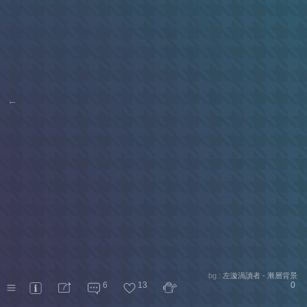
←
bg :
左漩渦讀者 - 漸層背景
6
13
0