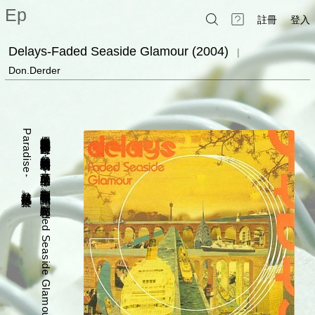
Ep
註冊
登入
Delays-Faded Seaside Glamour (2004)
|
Don.Derder
P
e
偶然聽音樂電台隨機撥放的音樂時
，
忽然被一陣清亮的開場吸引
，
於是放下手邊的工作
，
，
立刻查詢歌手與專輯資訊
又幫我找出了好音樂
。
。
點開專輯︽Faded Seaside Glamour︾