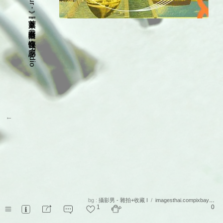
，
一首一首聽下來
，
只有不斷重播
，
沒有快轉
。
感謝
R
a
d
i
o
a
r
a
d
i
s
←
bg :
攝影男 - 雜拍+收藏 I
/
imagesthai.compixbay@pexel
1
0