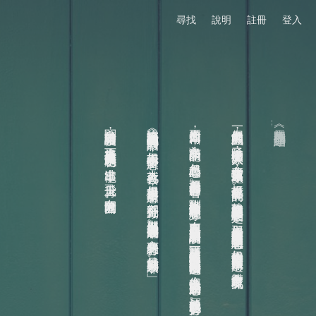
尋找
說明
註冊
登入
關於自由的討論結束後，接下來就是看冰龍如何施展小聰明，逃出牢籠，飛上青天，奔向遼闊的世界。
這部小說讓我想起《銃夢》的一段對話：「如果心中不懷著夢想，人就會死去。但如果只是懷著夢想，卻完全不行動，那麼那個人就會逐漸的腐爛。永有夢想的罪行，就只能靠行動來贖罪。」
不知道原因如何，名為「諾爾」的龍，忽然起心動念，想要飛出去外面的世界看看。馴獸師於是搬出給人類眷養不愁吃穿，自由反而要自己負責生活之類的論調來說服。「諾爾」曾見證另一隻原本正常的巨獸忽然抓狂嘗試出逃而被正法的過程，但等他自己也萌生想飛的念頭，屬於他的叛逃也勢在必行了。
一個奇幻世界的馬戲團，除了老虎獅子黑熊大象，有些雷霆蜥蜴甚至冰龍，好像也是很有可能的。幼獸總是容易馴服又制約在長鞭之下。那如果這些擁有力量的奇獸忽然萌生獨立的意念呢？如果這隻奇獸又剛好可以跟人類溝通，雙方會怎麼交流呢？
《馬戲團的龍》作品連結