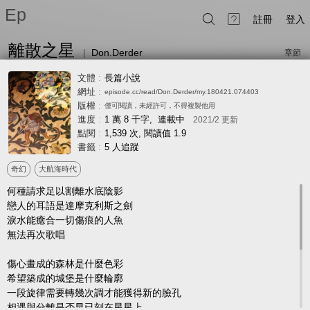
Ep
註冊
登入
離散之星
|
Don.Derder
章節
文體
:
長篇小說
網址
:
episode.cc/read/Don.Derder/my.180421.074403
版權
:
僅可閱讀，未經許可，不得複製他用
Chapter 2
Chapter 1
Prologue
進度
:
1 萬 8 千字, 連載中
2021/2
更新
點閱
:
1,539 次
, 閱讀值 1.9
書籤
:
5 人追蹤
奇幻
大航海時代
何種請求足以割離水底陰影
戀人的耳語是達摩克利斯之劍
淚水能癒合一切傷痕的人魚
無法再次歌唱
傷心畫成的森林是什麼色彩
希望築成的城堡是什麼輪廓
一段旋律需要轉幾次調才能獲得新的臉孔
相遇與分離是否早已刻在星星上