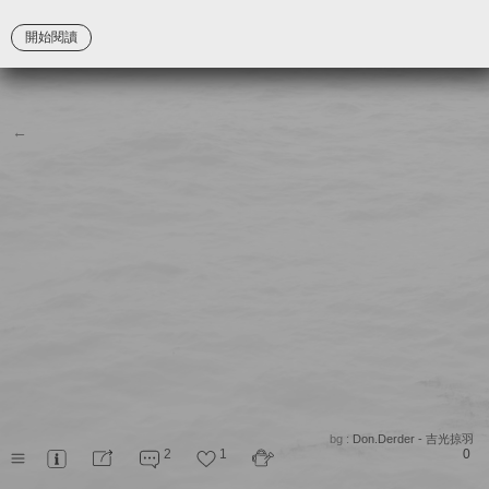
開始閱讀
---
Vol. 1
東方魔法航路指南
外傳
←
紫薊魂
賽希莉亞
bg :
Don.Derder - 吉光掠羽
2
1
0