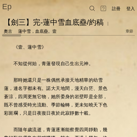
Ep
註冊
登入
【劍三】完-蓮中雪血底蠱/約稿
|
奧古
蓮中雪，血底蠱。壹
章節
《壹、蓮中雪》
不知從何始，青蓮發現自己生出元神。
那時她還只是一株偶然承接天地精華的幼雪
蓮，連名字都未有。諾大天地間，漫天白茫、景色
蒼涼，四周更無它物，她所委身的岩壁即是全部，
既不曾感受時光流動、季節輪轉，更未知曉天下色
彩斑斕，只是日夜復日夜於此寂靜數十載。
而隨年歲流逝，青蓮逐漸能察覺四周靜動，幾