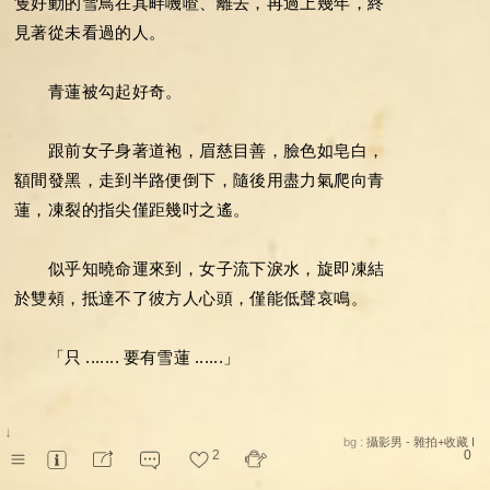
隻好動的雪鳥在其畔嘰喳、離去，再過上幾年，終
見著從未看過的人。
青蓮被勾起好奇。
跟前女子身著道袍，眉慈目善，臉色如皂白，
額間發黑，走到半路便倒下，隨後用盡力氣爬向青
蓮，凍裂的指尖僅距幾吋之遙。
似乎知曉命運來到，女子流下淚水，旋即凍結
於雙頰，抵達不了彼方人心頭，僅能低聲哀鳴。
「只
.......
要有雪蓮
......」
即使她聲音漸弱，青蓮仍聽得真切。
↓
bg :
攝影男 - 雜拍+收藏 I
2
0
雪蓮？是我嗎？