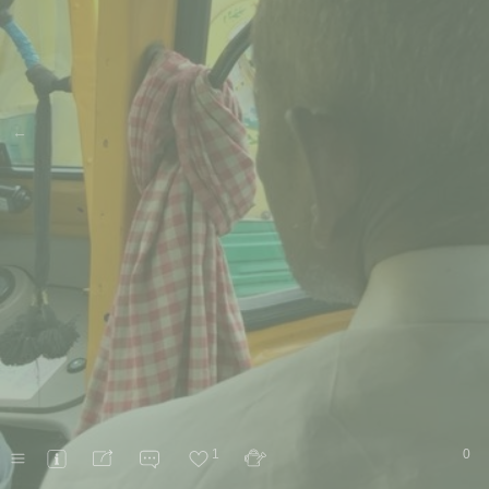
←
1
0