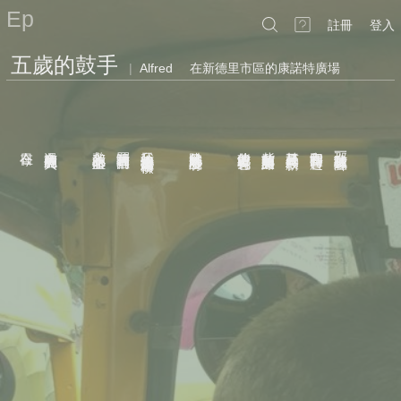
Ep
註冊
登入
五歲的鼓手
|
Alfred
在新德里市區的康諾特廣場
在明朝
在今日
還有胸臆裡的火
敷我心上的瘀血
買神明眼睛裡的雨
我給他二十盧比還有甜檳榔
跳舞的兄姊臉上沒有
他背上的嬰兒也有
紫色的芽有笑的曲線
鼓棒是三月的新枝
和春雷同時響起
那女孩給我一陣鼓聲