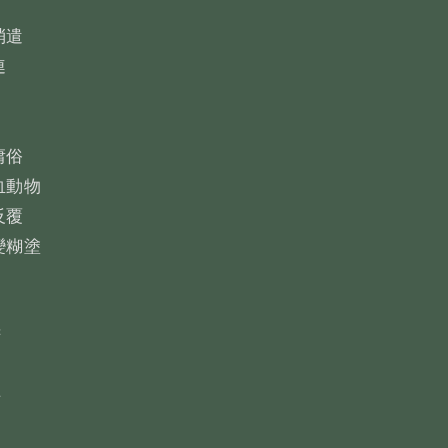
消遣
連
庸俗
血動物
反覆
變糊塗
腑
悟