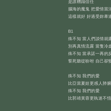
是誰糟蹋信任
腦海的魔鬼 把愛情當
這樣就好 好過受妳牽
B1
殊不知 當人們談情就
別再真情流露 當隻冷
殊不知 當承諾一再的
誓死聽從吩咐 自己卻
殊不知 我們的愛
比亞當夏娃更感人肺
殊不知 我們的愛
比郭靖黃蓉更執迷不