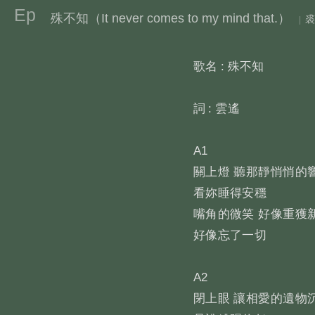
Ep
殊不知（It never comes to my mind that.）
裘
|
歌名
:
殊不知
詞
:
雲遙
A1
關上燈 聽那靜悄悄的
看妳睡得安穩
嘴角的微笑 好像重獲
好像忘了一切
A2
閉上眼 讓相愛的遺物