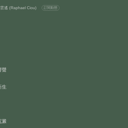
雲遙 (Raphael Ciou)
訂閱動態
響聲
新生
沉澱