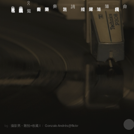
oc短篇
世界 蕸時︽汽水︾
天幕 王將︽玻璃與暖黃色烈酒︾
bg :
攝影男 - 雜拍+收藏 I
/
Gonzalo Andrés@flickr