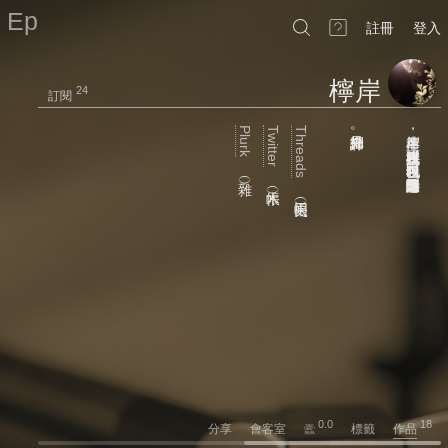
Ep
註冊
登入
檸岸
24
訂閱
Plurk
Twitter
Threads
。
，
，
，
︵雜︶
︵木帳︶
。
︵史同帳︶
0.0
18
分享
會客室
標籤
作品