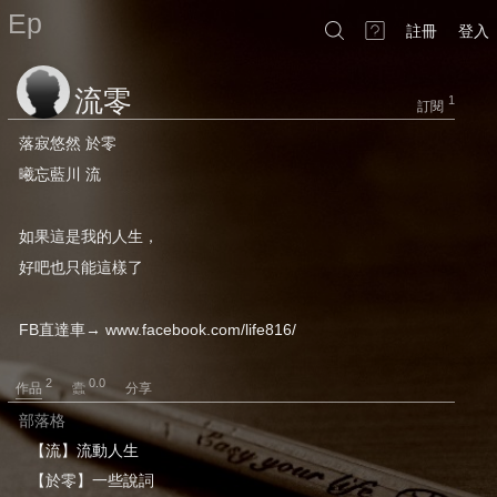
Ep
註冊
登入
流零
1
訂閱
落寂悠然 於零
曦忘藍川 流
如果這是我的人生，
好吧也只能這樣了
FB直達車→ www.facebook.com/life816/
2
0.0
作品
分享
部落格
【流】流動人生
【於零】一些說詞