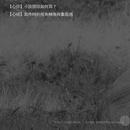
【心得】小說開頭如何寫？
【心得】寫作時的視角轉換與畫面感
bg :
YuH - -CollectionsⅠ
/
Jordan Whitt@StockSnap.io