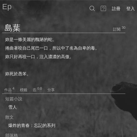
Ep
註冊
登入
島葉
30
訂閱
妳是一條美麗的醜陋的蛇。
捲曲著咬自己尾巴一口，所以中了名為自卑的毒。
妳只好再咬一口，注入濃濃的高傲。
妳死於愚笨。
4
0.0
作品
標籤
分享
短篇小說
雪人
散文
爆炸的青春：忘記的系列
部落格