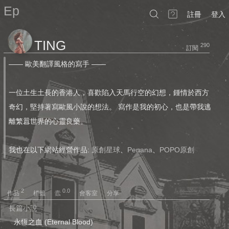
Ep
註冊
登入
TING
290
訂閱
—— 歐美翻譯風格的寫手 ——
一位土生土長的香港人，喜歡陷入天馬行空的幻想，鍾情於西方
奇幻，堅持著寫歐風小說的想法。 寫作是我的初心，也是帶我逃
離繁囂世界的心靈良藥。
我也在以下網站經營作品:
原創星球
、
Penana
、
POPO原創
2
0.0
在此也歡迎各位來
我的Instagram
或
我的噗浪
找我聊天wwwww
作品
標籤
會客室
分享
長篇小說
永恆之血 (Eternal Blood)