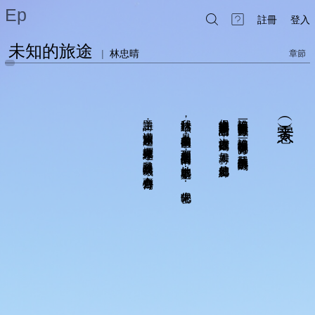
Ep
註冊
登入
未知的旅途
|
林忠晴
章節
主題詩：濛濛未知旅途起
我叫林治玹
但這他媽的循環可是息息相關的
誰說情侶在一起就非得有床戲不可
︵零︶大意
，
，
？
是一名自由自在的獨生子
，
沒人能打破原則
誰說情侶在一起就不會分開
，
，
？
櫻花東來結連理
而那個朝思暮想的情人
，
如果有
，
，
單純的互訴情衷不好嗎
？
談月光照映晨曦
，
他就是絆腳石
她的名字就是⋯⋯先保密吧
。
齊心合力寫傳奇
。