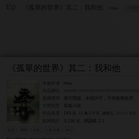
Ep
《孤單的世界》其二：我和他
Hsin
訂閱動
|
《孤單
《孤單的世界》其二：我和他
本篇作者
:
Hsin
作品網址
:
episode.cc/read/jennylin1553/WorldOfLonel
版權聲明
:
僅可閱讀，未經許可，不得複製他用
文體類型
:
長篇小說
作品進度
:
143
頁, 11 萬 2 千字, 連載完,
2018/3
更新
點閱統計
:
3,136 次
, 閱讀值 2.1
架空
愛情
自我
人群 社會
奇幻