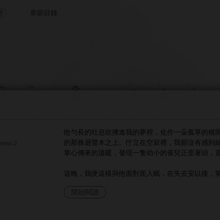
章節目錄
態
（其二〈我和他〉完結）
的世界》其三：我和她
〈其三：我和她〉預告
第二個論證
第四章・追逐孤單的人
第三章・兩面性
他勻長的吐息吹拂進我的夢裡，化作一朵孤單的積
的那株迴聲木之上。佇立在空寂裡，我卻沒有感到
iness.2
掌心傳來的溫暖，發現一隻幼小的雀兒正歪著頭，
這晚，我便這樣與他面對面入眠，在失去安以後，
開始閱讀