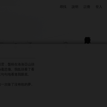
尋找
說明
註冊
登入
章節目錄
第一個論證
第二章・因為抉擇的重量
第一章・星火熠熠在幽谷
《孤單的世界》其一：我們
雨雲，盤桓在洛洛亞山頭
絲毫悲傷。我低頭看了看
直勾勾地看進我眼底。
第一次做了沒有他的夢。