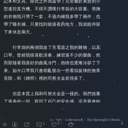
記本和文具。除此之外我還帶了完全屬於累贅的小
型遙控直升機。不得不讚嘆行李袋的大容量。替換
的衣物我只帶了一套，不過內褲我多帶了兩件，也
帶了睡衣褲。只要找到能過夜的地方，我就能停留
下來休息兩天。
行李袋的兩側我放了充電器之類的雜物，以及
口琴。曾經我很喜歡演奏，練習過不少的樂曲，然
而那隨著我喜好的曲風冷門，熱情也逐漸冷卻了下
來。如今口琴我只會胡亂發出一些看似旋律的無章
音階，和《姆明》裡的司努夫金差得多了。
但是本質上我和司努夫金是一樣的。我們捨棄
了過多的一切，取回了自己的安全感。這是最奇妙
的一點。當我的財產只剩下這個行李袋和裡面的東
西時，安全感好像成反比似的在我心中凝聚成一塊
↓
bg :
YuH - -CollectionsⅢ
/
Åse Bjøntegård Oftedal@StockSnap.io
1
5
*
0
沉穩的石頭。或許過去的我花了過多的力氣在守護