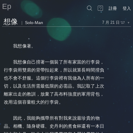
Ep
註冊
登入
想像
|
Solo-Man
7 月 21 日
'17
▼
我想像著。
我想像自己揹著一個裝了所有家當的行李袋，
行李袋用雙肩的背帶扣起來，所以就算長時間揹負
也不會不舒服。這個行李袋裡有我做為人所有的一
切，以及生活所需最低限的必需品。我記取了上次
離家出走的教訓，放棄了高布料強度的軍用背包，
改用這個容量較大的行李袋。
因此，我能夠攜帶所有對我來說最珍貴的物
品。相機、隨身硬碟、史丹利的煮食杯還有一本日